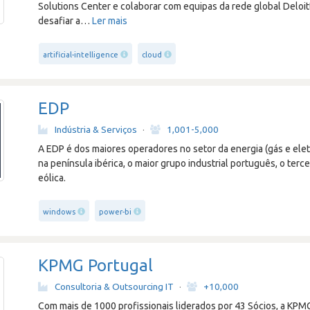
Solutions Center e colaborar com equipas da rede global Deloi
desafiar a
…
Ler mais
artificial-intelligence
cloud
EDP
Indústria & Serviços
·
1,001-5,000
A EDP é dos maiores operadores no setor da energia (gás e ele
na península ibérica, o maior grupo industrial português, o terc
eólica.
windows
power-bi
KPMG Portugal
Consultoria & Outsourcing IT
·
+10,000
Com mais de 1000 profissionais liderados por 43 Sócios, a KPMG