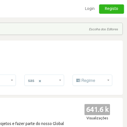
Login
Registo
Escolha dos Editores
×
sas
Regime
641.6 k
Visualizações
rojetos e fazer parte do nosso Global