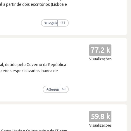
 a partir de dois escritórios (Lisboa e
★
Seguir
131
77.2 k
Visualizações
al, detido pelo Governo da República
ceiros especializados, banca de
★
Seguir
68
59.8 k
Visualizações