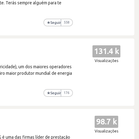
tte. Terás sempre alguém para te
★
Seguir
558
131.4 k
Visualizações
tricidade), um dos maiores operadores
eiro maior produtor mundial de energia
★
Seguir
176
98.7 k
Visualizações
 é uma das firmas líder de prestação