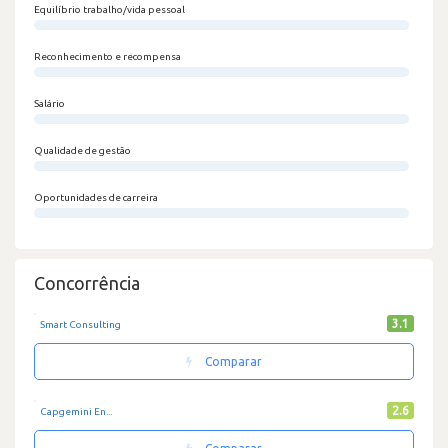
Equilíbrio trabalho/vida pessoal
0/100
Reconhecimento e recompensa
0/100
Salário
0/100
Qualidade de gestão
0/100
Oportunidades de carreira
0/100
Concorrência
3.1
Smart Consulting
Comparar
2.6
Capgemini En...