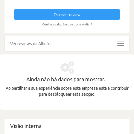
Escrever review
Conheces alguém que pode avaliar?
Ver reviews da Allinfor
Toggle
navigat
Ainda não há dados para mostrar...
Ao partilhar a sua experiência sobre esta empresa está a contribuir
para desbloquear esta secção.
Visão interna