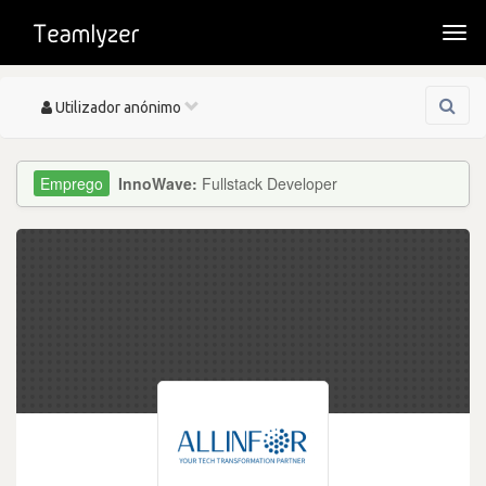
Togg
navi
Toggle
Utilizador anónimo
navigation
InnoWave:
Fullstack Developer