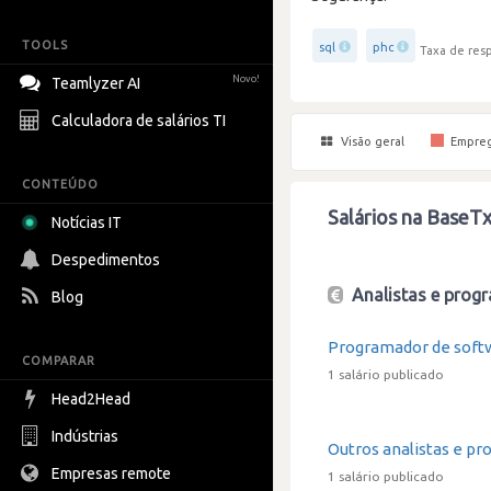
TOOLS
sql
phc
Taxa de resp
Novo!
Teamlyzer AI
Calculadora de salários TI
Visão geral
Empre
CONTEÚDO
Salários na BaseTx
Notícias IT
Despedimentos
Analistas e progr
Blog
Programador de soft
COMPARAR
1 salário publicado
Head2Head
Indústrias
Outros analistas e pr
Empresas remote
1 salário publicado