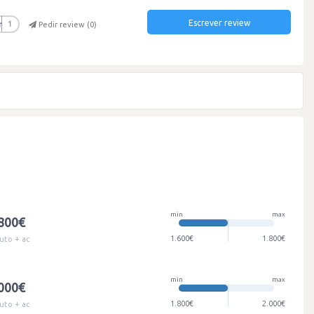
Escrever review
r
1
Pedir review (
0
)
min
max
.800€
1.600€
1.800€
uto + ac
min
max
.000€
1.800€
2.000€
uto + ac