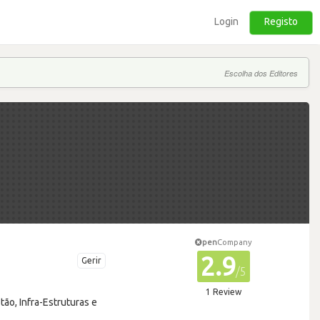
Login
Registo
Escolha dos Editores
pen
Company
2.9
Gerir
/5
1 Review
o, Infra-Estruturas e