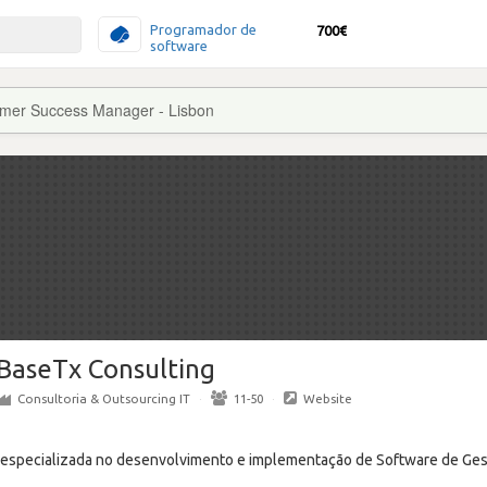
Programador de
700€
software
mer Success Manager - Lisbon
BaseTx Consulting
Consultoria & Outsourcing IT
·
11-50
·
Website
especializada no desenvolvimento e implementação de Software de Gestã