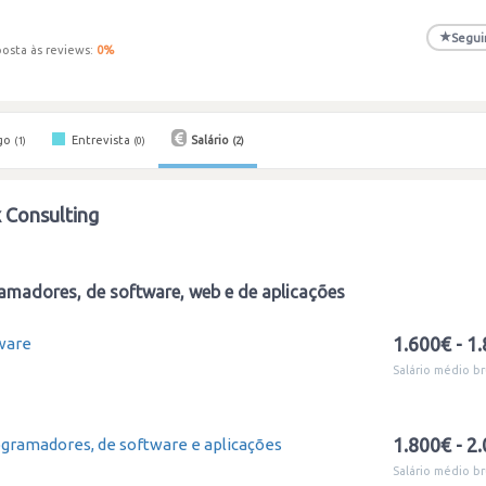
★
Segui
osta às reviews:
0
%
go
Entrevista
Salário
(1)
(0)
(2)
 Consulting
amadores, de software, web e de aplicações
1.600€ - 1
ware
Salário médio br
1.800€ - 2
ogramadores, de software e aplicações
Salário médio br