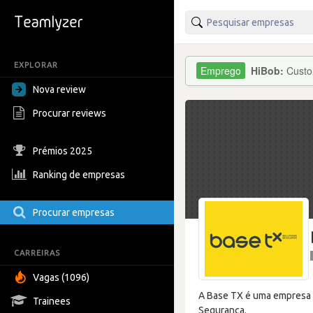
EXPLORAR
HiBob:
Custo
Nova review
Procurar reviews
Prémios 2025
Ranking de empresas
Procurar empresas
CARREIRAS
Vagas (1096)
A Base TX é uma empresa 
Trainees
Segurança.