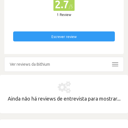
2.7
/5
1 Review
Escrever review
Ver reviews da Bithium
Toggle
navigat
Ainda não há reviews de entrevista para mostrar...