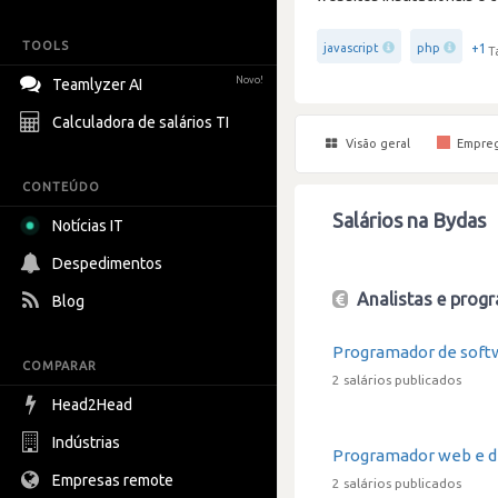
TOOLS
+1
javascript
php
T
Novo!
Teamlyzer AI
Calculadora de salários TI
Visão geral
Empre
CONTEÚDO
Salários na Bydas
Notícias IT
Despedimentos
Analistas e progr
Blog
Programador de soft
COMPARAR
2 salários publicados
Head2Head
Indústrias
Programador web e d
Empresas remote
2 salários publicados