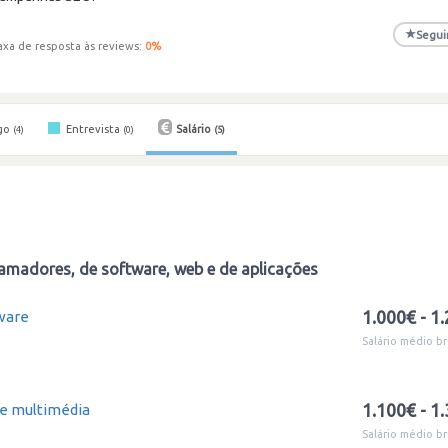
★
Segui
axa de resposta às reviews:
0
%
go
Entrevista
Salário
(4)
(0)
(5)
amadores, de software, web e de aplicações
1.000€ - 1
ware
Salário médio br
1.100€ - 1
e multimédia
Salário médio br