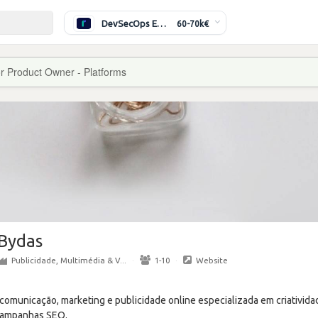
DevSecOps Engineer
60-70k€
r Product Owner - Platforms
Bydas
Publicidade, Multimédia & V...
·
1-10
·
Website
omunicação, marketing e publicidade online especializada em criatividade
 campanhas SEO.