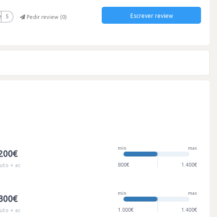
Escrever review
r
5
Pedir review (
0
)
min
max
.200€
800€
1.400€
uto + ac
min
max
.300€
1.000€
1.400€
uto + ac