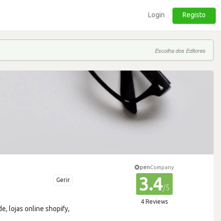
Login
Registo
Escolha dos Editores
pen
Company
3.4
Gerir
/5
4 Reviews
, lojas online shopify,