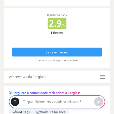
pen
Company
2.9
/5
1 Review
Escrever review
Conheces alguém que pode avaliar?
Ver reviews da Carglass
Toggle
navigat
Pergunta à comunidade tech sobre a Carglass
s
e
r
o
d
a
r
o
b
a
l
o
c
O
q
u
e
d
i
z
e
m
o
s
Red flags
Work-life balance