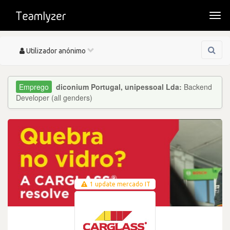
Togg
navi
Toggle
Utilizador anónimo
navigation
diconium Portugal, unipessoal Lda:
Backend
Developer (all genders)
1 update mercado IT