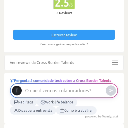
2.5
/5
2 Reviews
Escrever review
Conheces alguém que pode avaliar?
Ver reviews da Cross Border Talents
Toggle
navigat
Pergunta à comunidade tech sobre a Cross Border Talents
O
q
u
e
d
i
z
e
m
o
s
c
o
l
a
b
o
r
a
d
o
r
e
s
?
Red flags
Work-life balance
Dicas para entrevista
Como é trabalhar
powered by Teamlyzer.ai