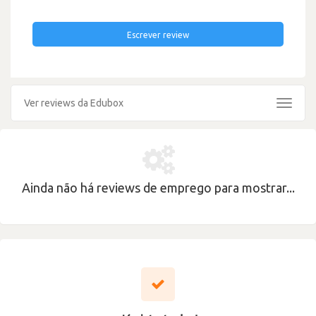
Escrever review
Ver reviews da Edubox
Toggle
navigat
Ainda não há reviews de emprego para mostrar...