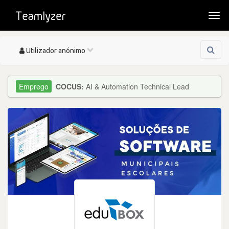
Togg
navi
Toggle
Utilizador anónimo
navigation
COCUS:
AI & Automation Technical Lead