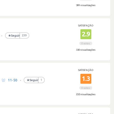
399 visualizações
SATISFAÇÃO
2.9
·
★
Seguir
239
0 votos
330 visualizações
SATISFAÇÃO
1.3
11-50
·
★
Seguir
1
0 votos
232 visualizações