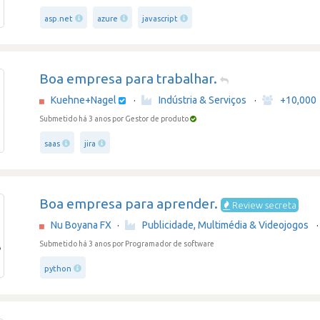
asp.net
azure
javascript
Boa empresa para trabalhar.
Kuehne+Nagel
·
Indústria & Serviços
·
+10,000
Submetido há 3 anos
por Gestor de produto
saas
jira
Boa empresa para aprender.
Review secreta
Nu Boyana FX
·
Publicidade, Multimédia & Videojogos
·
Submetido há 3 anos
por Programador de software
python