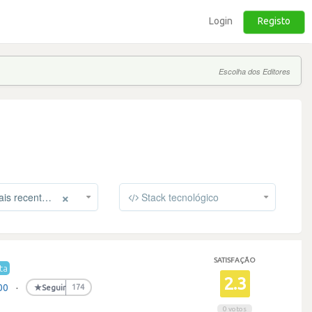
Login
Registo
Escolha dos Editores
×
s recentes
Stack tecnológico
SATISFAÇÃO
ta
2.3
00
·
★
Seguir
174
0 votos