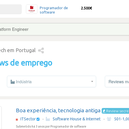
Programador de
2.500€
software
latform Engineer
tech em Portugal
ews de emprego
Indústria
Reviews mai
Boa experiência, tecnologia antiga
Review secre
ITSector
·
Software House & Internet
·
501-1,0
Submetido há 3 anos
por Programador de software