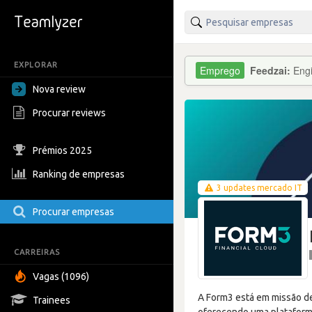
EXPLORAR
Feedzai:
Engi
Nova review
Procurar reviews
Prémios 2025
Ranking de empresas
3 updates mercado IT
Procurar empresas
CARREIRAS
Vagas (1096)
A Form3 está em missão de
Trainees
oferecendo uma plataforma