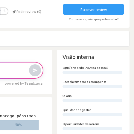
Escrever review
r
5
Pedir review (
0
)
Conheces alguém que pode avaliar?
Visão interna
Equilíbrio trabalho/vida pessoal
0/100
Reconhecimento e recompensa
powered by Teamlyzer.ai
0/100
Salário
0/100
Qualidade de gestão
0/100
Oportunidades de carreira
0/100