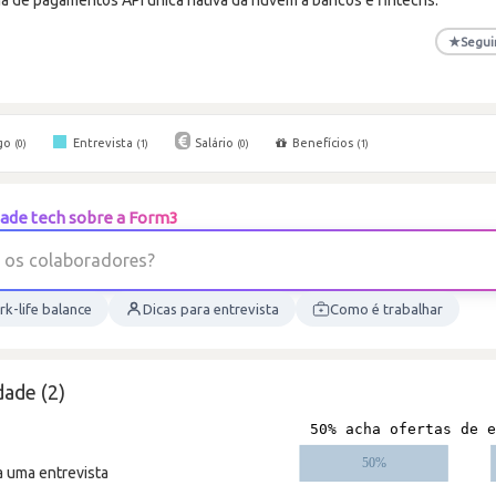
★
Segui
go
Entrevista
Salário
Benefícios
(0)
(1)
(0)
(1)
ade tech sobre a Form3
o
s
c
o
l
a
b
o
r
a
d
o
r
e
s
?
k-life balance
Dicas para entrevista
Como é trabalhar
ade (2)
a uma entrevista