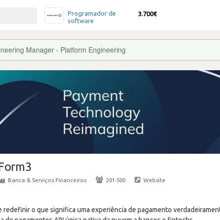
Programador de
3.700€
software
neering Manager - Platform Engineering
Form3
Banca & Serviços Financeiros
·
201-500
·
Website
 redefinir o que significa uma experiência de pagamento verdadeirament
 de pagamentos API única nativa da nuvem a bancos e fintechs.