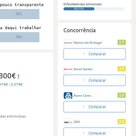
Dificuldade das entrevistas
50/100
Concorrência
2.7
Natixis em Portugal
Comparar
2.3
Banco Santan...
.800€
Comparar
174€ - 2.374€
2.5
Banco Caixa ...
Comparar
 das entrevistas
2.2
SIBS
Comparar