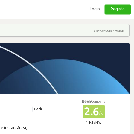
Login
Registo
Escolha dos Editores
pen
Company
2.6
Gerir
/5
1 Review
e instantânea,