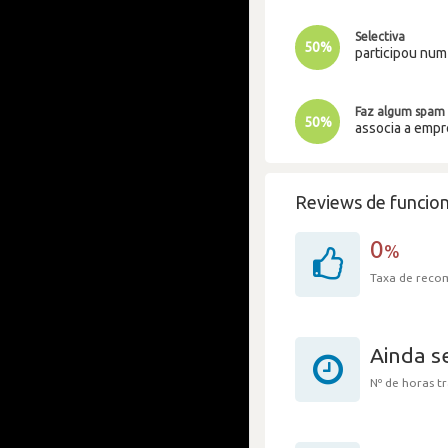
Selectiva
50%
participou nu
Faz algum spam
50%
associa a emp
Reviews de funcion
0
%
Taxa de rec
Ainda 
Nº de horas 