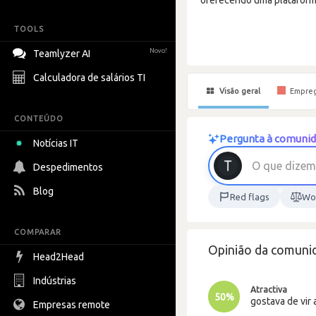
TOOLS
Novo!
Teamlyzer AI
Calculadora de salários TI
Visão geral
Empre
CONTEÚDO
Pergunta à comunid
Notícias IT
O
q
u
e
d
i
z
e
m
Despedimentos
Blog
Red flags
Wor
COMPARAR
Opinião da comunid
Head2Head
Indústrias
Atractiva
50%
gostava de vir 
Empresas remote