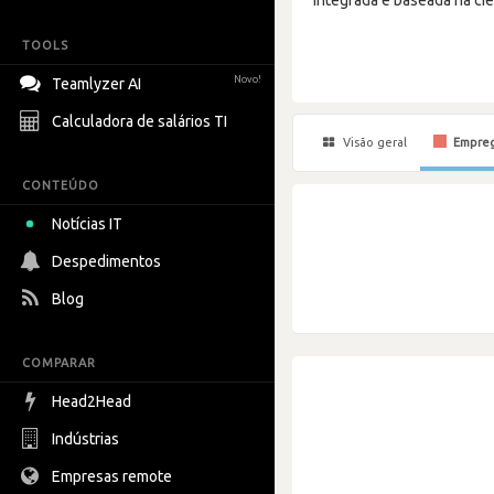
TOOLS
Novo!
Teamlyzer AI
Calculadora de salários TI
Visão geral
Empre
CONTEÚDO
Notícias IT
Despedimentos
Blog
COMPARAR
Head2Head
Indústrias
Empresas remote