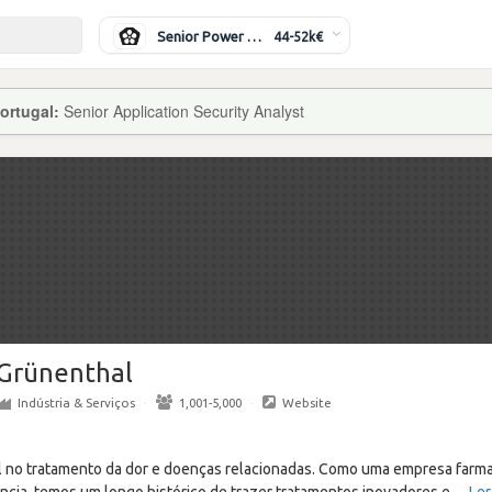
Senior Power Systems Engineer
44-52k€
ortugal:
Senior Application Security Analyst
Grünenthal
Indústria & Serviços
·
1,001-5,000
·
Website
al no tratamento da dor e doenças relacionadas. Como uma empresa farm
ncia, temos um longo histórico de trazer tratamentos inovadores e
…
Ler