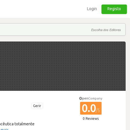
Login
Registo
Escolha dos Editores
pen
Company
0.0
Gerir
/5
0 Reviews
acêutica totalmente
 mais