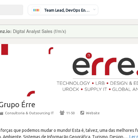
Team Lead, DevOps Engineer
nz.io:
Digital Analyst Sales (f/m/x)
Grupo Érre
Consultoria & Outsourcing IT
·
11-50
·
Website
s forças que podemos mudar o mundo! Esta é, talvez, uma das melhores
, Ambiente, Sistemas de Informação Geográfica, Turismo, Design,
…
Ler 