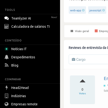
TOOLS
web-app
javascript
Novo!
Teamlyzer AI
Calculadora de salários TI
Visão geral
Empre
CONTEÚDO
Reviews de entrevista da 
Notícias IT
Despedimentos
Cargo
Blog
En
COMPARAR
Head2Head
0
Sub
Votos
Indústrias
Empresas remote