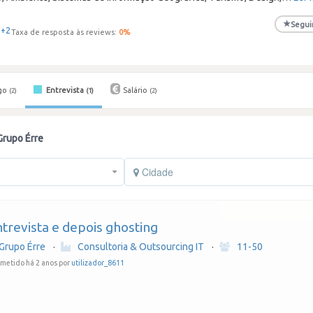
★
Segui
+2
Taxa de resposta às reviews:
0
%
go
Entrevista
Salário
(2)
(1)
(2)
Grupo Érre
Cidade
trevista e depois ghosting
Grupo Érre
·
Consultoria & Outsourcing IT
·
11-50
metido há 2 anos por
utilizador_8611