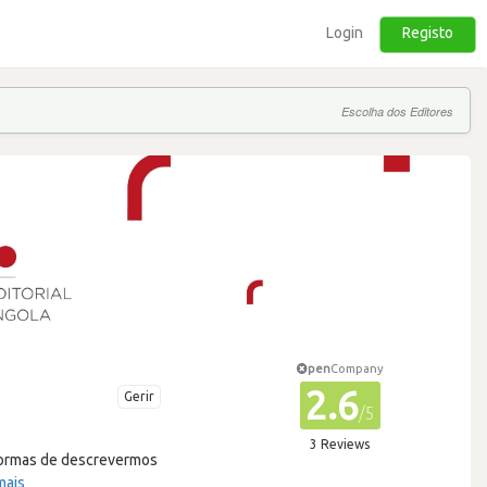
Login
Registo
Escolha dos Editores
pen
Company
2.6
Gerir
/5
3 Reviews
 formas de descrevermos
mais