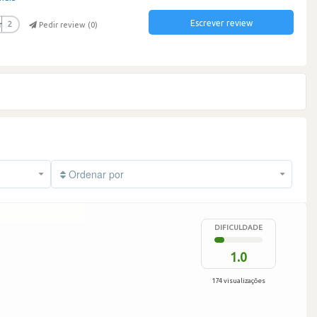
Escrever review
r
2
Pedir review (
0
)
Ordenar por
DIFICULDADE
1.0
174 visualizações