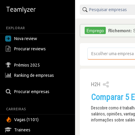
EXPLORAR
Richemont:
Nova review
Procurar reviews
Prémios 2025
Ranking de empresas
H2H
Procurar empresas
Comparar 5 E
Descobre como é trabalha
CARREIRAS
salários, opiniões, vant
Vagas (1101)
informações sobre salár
Trainees