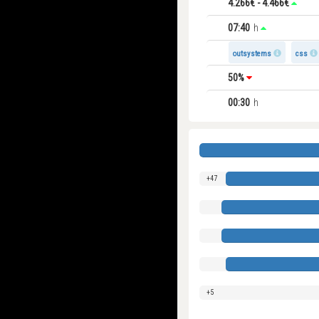
4.266€ - 4.466€
07:40
h
outsystems
css
50%
00:30
h
28
47
50
42
46
5