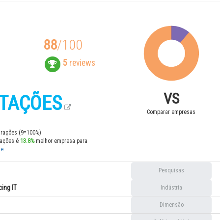
88
/100
5
reviews
VS
STAÇÕES
Comparar empresas
rações (9=100%)
tações é
13.8%
melhor empresa para
te
Pesquisas
ing IT
Indústria
Dimensão