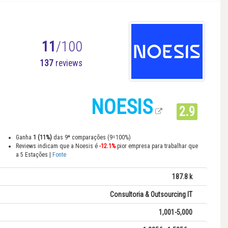
11
/100
137
reviews
NOESIS
2.9
Ganha
1 (11%)
das 9* comparações (9=100%)
Reviews indicam que a Noesis é
-12.1%
pior empresa para trabalhar que
a 5 Estações |
Fonte
187.8 k
Consultoria & Outsourcing IT
1,001-5,000