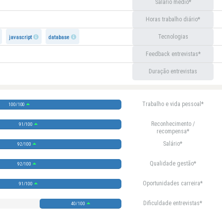
Salário médio
Horas trabalho diário
Tecnologias
javascript
database
Feedback entrevistas
Duração entrevistas
Trabalho e vida pessoal
100/100
Reconhecimento /
91/100
recompensa
Salário
92/100
Qualidade gestão
92/100
Oportunidades carreira
91/100
Dificuldade entrevistas
40/100