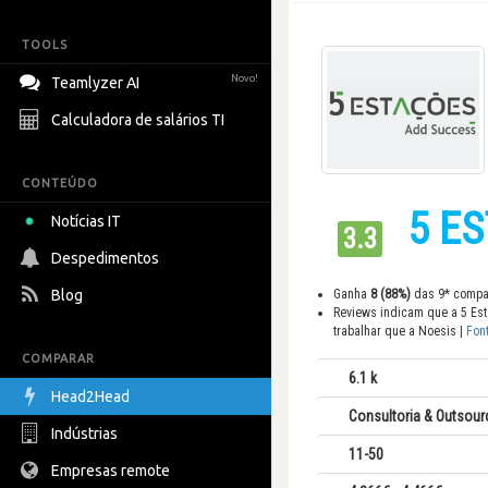
TOOLS
Novo!
Teamlyzer AI
Calculadora de salários TI
CONTEÚDO
5 E
Notícias IT
3.3
Despedimentos
Blog
Ganha
8 (88%)
das 9* compa
Reviews indicam que a 5 Es
trabalhar que a Noesis |
Fon
COMPARAR
6.1 k
Head2Head
Consultoria & Outsourc
Indústrias
11-50
Empresas remote