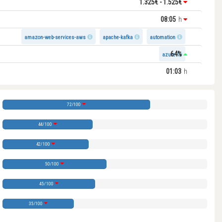
1.325€ - 1.525€
08:05
h
amazon-web-services-aws
apache-kafka
automation
64%
azure
01:03
h
72/100
44/100
42/100
50/100
45/100
35/100