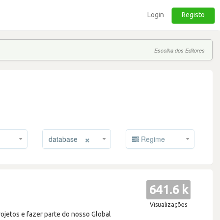
Login
Registo
Escolha dos Editores
×
database
Regime
641.6 k
Visualizações
rojetos e fazer parte do nosso Global