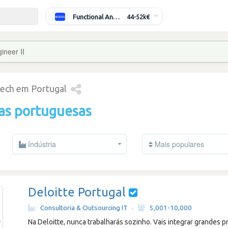
Functional Analyst (Banking)
44-52k€
ineer II
tech em Portugal
as portuguesas
Indústria
Mais populares
Deloitte Portugal
Consultoria & Outsourcing IT
·
5,001-10,000
Na Deloitte, nunca trabalharás sozinho. Vais integrar grandes p