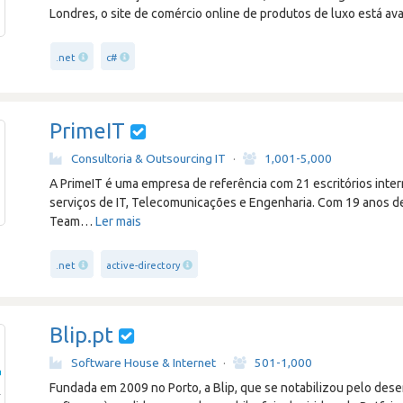
Londres, o site de comércio online de produtos de luxo está av
.net
c#
PrimeIT
Consultoria & Outsourcing IT
·
1,001-5,000
A PrimeIT é uma empresa de referência com 21 escritórios inter
serviços de IT, Telecomunicações e Engenharia. Com 19 anos d
Team
…
Ler mais
.net
active-directory
Blip.pt
Software House & Internet
·
501-1,000
Fundada em 2009 no Porto, a Blip, que se notabilizou pelo des