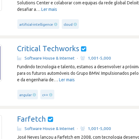
Solutions Center e colaborar com equipas da rede global Deloi
desafiar a
…
Ler mais
artificial-intelligence
cloud
Critical Techworks
Software House & Internet
·
1,001-5,000
Fundindo tecnologia e talento, estamos a desenvolver a próxi
para os futuros automóveis do Grupo BMW. Impulsionados pelos
e da engenharia de
…
Ler mais
angular
c++
Farfetch
Software House & Internet
·
1,001-5,000
José Neves lançou a Farfetch em 2008, com tecnologia desenvo