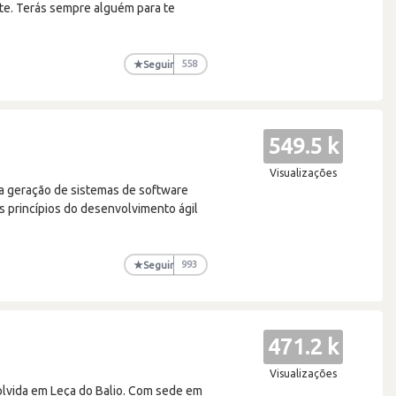
tte. Terás sempre alguém para te
★
Seguir
558
549.5 k
Visualizações
ma geração de sistemas de software
 princípios do desenvolvimento ágil
★
Seguir
993
471.2 k
Visualizações
lvida em Leça do Balio. Com sede em