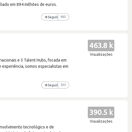
aliado em 894 milhões de euros.
★
Seguir
965
463.8 k
Visualizações
nacionais e 3 Talent Hubs, focada em
e experiência, somos especialistas em
★
Seguir
535
390.5 k
Visualizações
envolvimento tecnológico e de