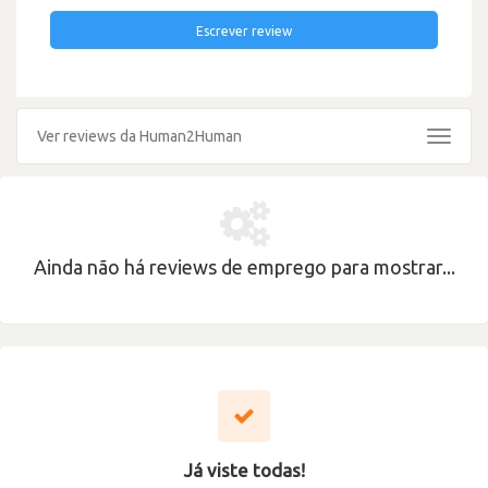
Escrever review
Ver reviews da Human2Human
Toggle
navigat
Ainda não há reviews de emprego para mostrar...
Já viste todas!