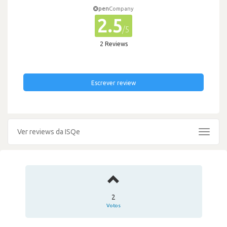
pen
Company
2.5
/5
2 Reviews
Escrever review
Ver reviews da ISQe
Toggle
navigat
2
Votos