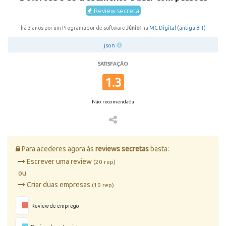
Review secreta
há 3 anos por um Programador de software
Júnior
na
MC Digital (antiga BIT)
json
SATISFAÇÃO
1.3
Não recomendada
Para acederes agora às
reviews secretas
basta:
Escrever uma review
(20 rep)
ou
Criar duas empresas
(10 rep)
Review de emprego