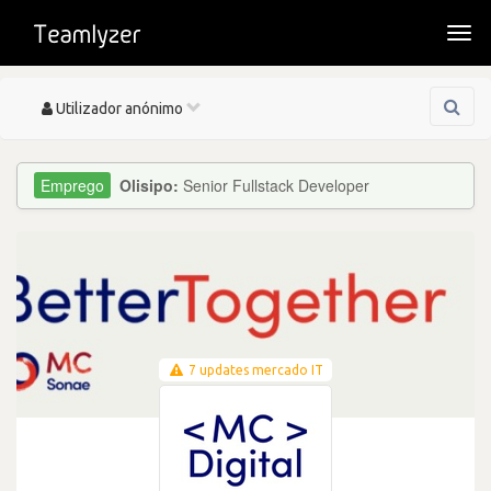
Togg
navi
Toggle
Utilizador anónimo
navigation
Olisipo:
Senior Fullstack Developer
7 updates mercado IT