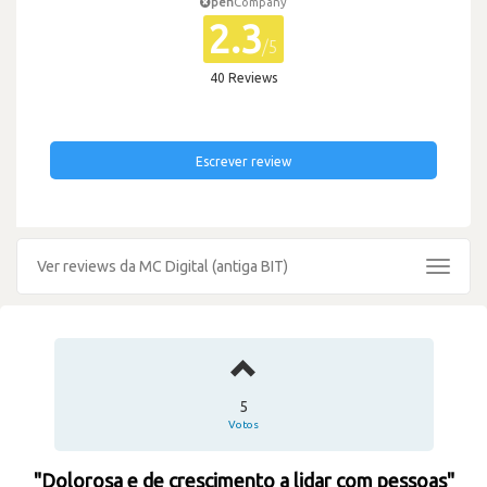
pen
Company
2.3
/5
40 Reviews
Escrever review
Ver reviews da MC Digital (antiga BIT)
Toggle
navigat
5
Votos
"Dolorosa e de crescimento a lidar com pessoas"