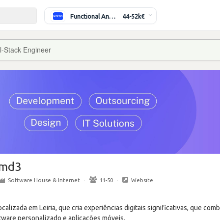
Functional Analyst (Banking)
44-52k€
l-Stack Engineer
md3
Software House & Internet
·
11-50
·
Website
ocalizada em Leiria, que cria experiências digitais significativas, que co
ware personalizado e aplicações móveis.