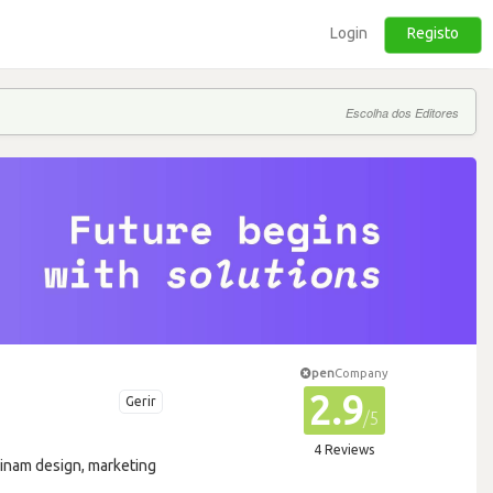
Login
Registo
Escolha dos Editores
pen
Company
2.9
Gerir
/5
4 Reviews
mbinam design, marketing