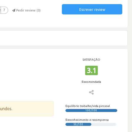
Escrever review
r
7
Pedir review (
0
)
SATISFAÇÃO
3.1
Recomendada
Equilíbrio trabalho/vida pessoal
gundos.
100/100
Reconhecimento e recompensa
50/100