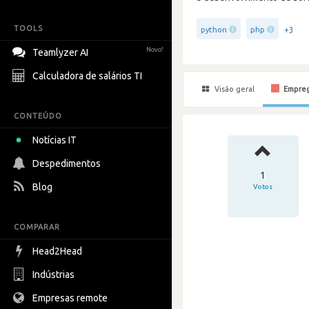
TOOLS
+3
python
php
Novo!
Teamlyzer AI
Calculadora de salários TI
Visão geral
Empre
CONTEÚDO
Notícias IT
Despedimentos
1
Blog
Votos
COMPARAR
Head2Head
Indústrias
Empresas remote