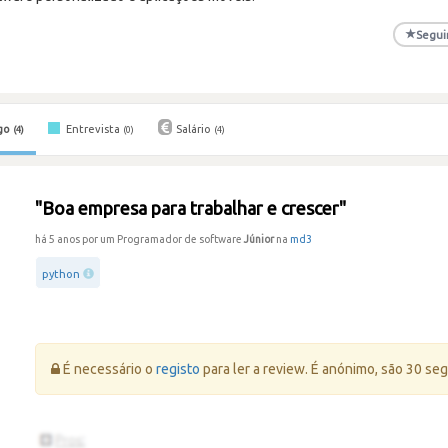
★
Segui
go
Entrevista
Salário
(4)
(0)
(4)
"Boa empresa para trabalhar e crescer"
há 5 anos por um Programador de software
Júnior
na
md3
python
Erro:
É necessário o
registo
para ler a review. É anónimo, são 30 se