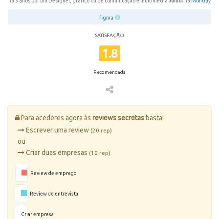
há 3 anos por um Designer, gráfico ou de comunicação e multimédia
Júnior
na
Monday
figma
SATISFAÇÃO
1.8
Recomendada
Para acederes agora às
reviews secretas
basta:
Escrever uma review
(20 rep)
ou
Criar duas empresas
(10 rep)
Review de emprego
Review de entrevista
Criar empresa