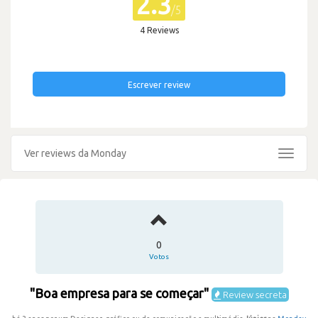
2.3
/5
4 Reviews
Escrever review
Ver reviews da Monday
Toggle
navigat
0
Votos
"Boa empresa para se começar"
Review secreta