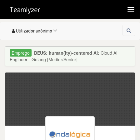
Togg
navi
Toggle
Utilizador anónimo
navigation
DEUS: human(ity)-centered AI:
Cloud AI
Engineer - Golang [Medior/Senior]