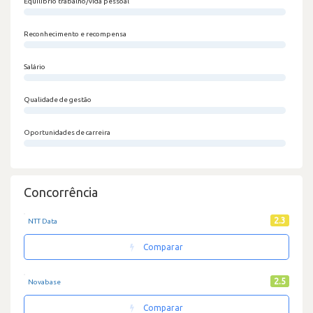
Equilíbrio trabalho/vida pessoal
0/100
Reconhecimento e recompensa
0/100
Salário
0/100
Qualidade de gestão
0/100
Oportunidades de carreira
0/100
Concorrência
2.3
NTT Data
Comparar
2.5
Novabase
Comparar