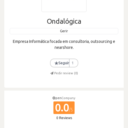
Ondalógica
Gerir
Empresa Informática focada em consultoria, outsourcing e
nearshore.
★
Seguir
1
Pedir review (
0
)
pen
Company
0.0
/5
0 Reviews