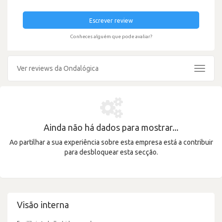
Escrever review
Conheces alguém que pode avaliar?
Ver reviews da Ondalógica
Toggle
navigat
Ainda não há dados para mostrar...
Ao partilhar a sua experiência sobre esta empresa está a contribuir
para desbloquear esta secção.
Visão interna