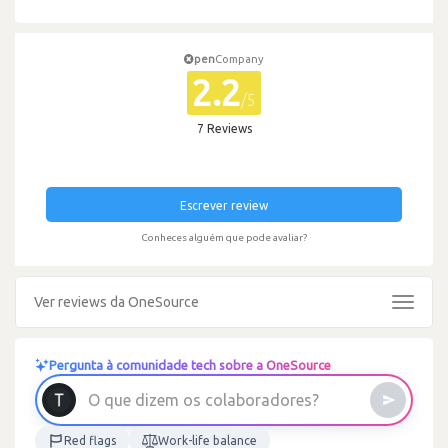
pen
Company
2.2
/5
7 Reviews
Escrever review
Conheces alguém que pode avaliar?
Ver reviews da OneSource
Toggle
navigat
Pergunta à comunidade tech sobre a OneSource
O
q
u
e
d
i
z
e
m
o
s
c
o
l
a
b
o
r
a
d
o
r
e
s
?
Red flags
Work-life balance