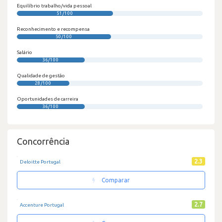
Equilíbrio trabalho/vida pessoal
51/100
Reconhecimento e recompensa
50/100
Salário
36/100
Qualidade de gestão
28/100
Oportunidades de carreira
36/100
Concorrência
2.3
Deloitte Portugal
Comparar
2.7
Accenture Portugal