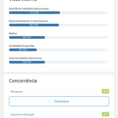
Equilíbrio trabalho/vida pessoal
51/100
Reconhecimento e recompensa
50/100
Salário
36/100
Qualidade de gestão
28/100
Oportunidades de carreira
36/100
Concorrência
2.5
Novabase
Comparar
2.7
Accenture Portugal