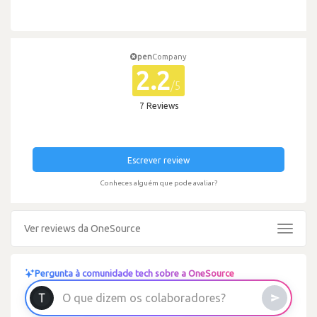
pen
Company
2.2
/5
7 Reviews
Escrever review
Conheces alguém que pode avaliar?
Ver reviews da OneSource
Toggle
navigat
Pergunta à comunidade tech sobre a OneSource
O
q
u
e
d
i
z
e
m
o
s
c
o
l
a
b
o
r
a
d
o
r
e
s
?