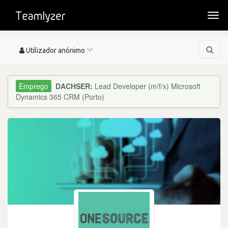
Togg
navi
Toggle
Utilizador anónimo
navigation
DACHSER:
Lead Developer (m/f/x) Microsoft
Dynamics 365 CRM (Porto)