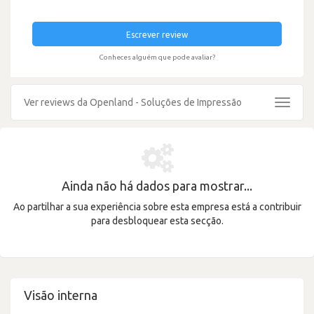
Escrever review
Conheces alguém que pode avaliar?
Ver reviews da Openland - Soluções de Impressão
Toggle
navigat
Ainda não há dados para mostrar...
Ao partilhar a sua experiência sobre esta empresa está a contribuir
para desbloquear esta secção.
Visão interna