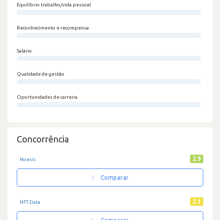
Equilíbrio trabalho/vida pessoal
0/100
Reconhecimento e recompensa
0/100
Salário
0/100
Qualidade de gestão
0/100
Oportunidades de carreira
0/100
Concorrência
2.9
Noesis
Comparar
2.3
NTT Data