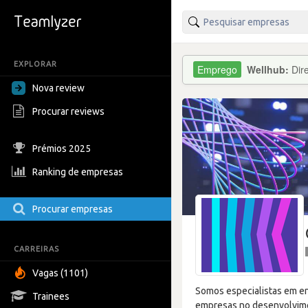
EXPLORAR
Wellhub:
Dir
Nova review
Procurar reviews
Prémios 2025
Ranking de empresas
Procurar empresas
CARREIRAS
Vagas (1101)
Somos especialistas em en
Trainees
empresas no desenvolvimen