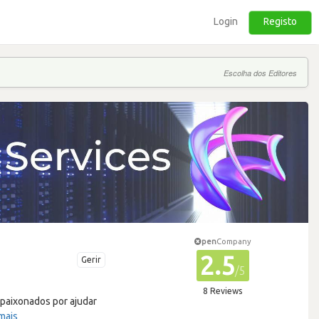
Login
Registo
Escolha dos Editores
pen
Company
2.5
Gerir
/5
8 Reviews
apaixonados por ajudar
mais