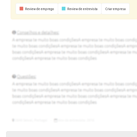
Review de emprego
Review de entrevista
Criar empresa