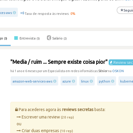
★
Segui
+6
ces-aws
Taxa de resposta às reviews:
0
%
go
Entrevista
Salário
(3)
(5)
(2)
"Media / ruim ... Sempre existe coisa pior"
Review sec
há 1 ano e 6 meses por um Especialista em redes informáticas
Sénior
na
OSKON
amazon-web-services-aws
azure
linux
python
kubern
Para acederes agora às
reviews secretas
basta:
Escrever uma review
(20 rep)
ou
Criar duas empresas
(10 rep)