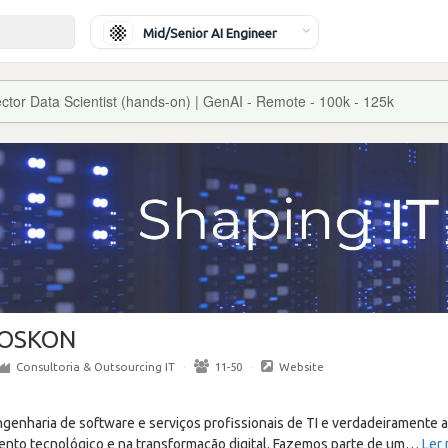
Mid/Senior AI Engineer
ector Data Scientist (hands-on) | GenAI - Remote - 100k - 125k
OSKON
Consultoria & Outsourcing IT
·
11-50
·
Website
genharia de software e serviços profissionais de TI e verdadeiramente 
to tecnológico e na transformação digital. Fazemos parte de um
…
Ler 