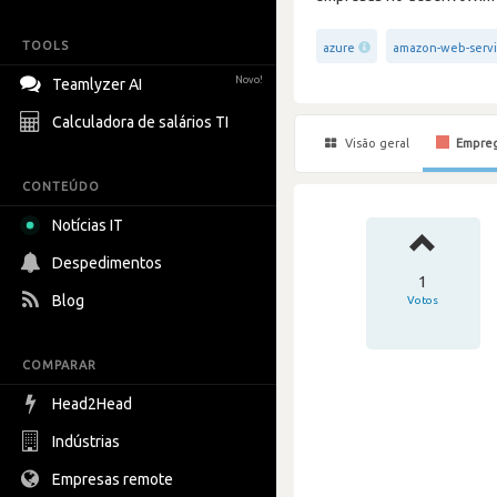
TOOLS
azure
amazon-web-servi
Novo!
Teamlyzer AI
Calculadora de salários TI
Visão geral
Empre
CONTEÚDO
Notícias IT
Despedimentos
1
Blog
Votos
COMPARAR
Head2Head
Indústrias
Empresas remote