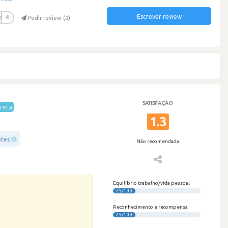
Escrever review
r
4
Pedir review (
0
)
SATISFAÇÃO
reta
1.3
etes
Não recomendada
Equilíbrio trabalho/vida pessoal
25/100
Reconhecimento e recompensa
25/100