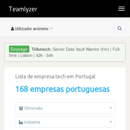
Togg
navi
Toggle
Utilizador anónimo
navigation
Tribetech:
Senior Data Vault Warrior (f/m) | Full-
time | Lisbon | 42k - 54k
Lista de empresa tech em Portugal
168 empresas portuguesas
Dimensão
Indústria