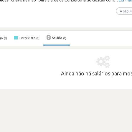
★
Segui
go
Entrevista
Salário
(0)
(0)
(0)
Ainda não há salários para most