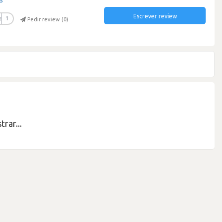
Escrever review
r
1
Pedir review (
0
)
rar...