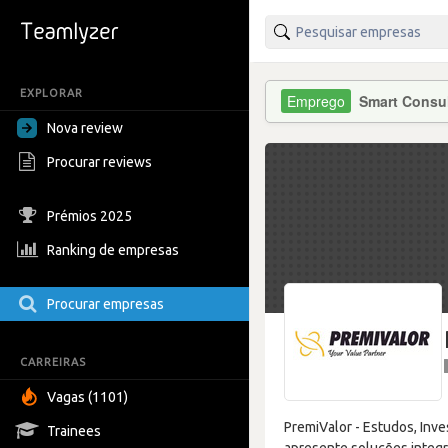
EXPLORAR
Smart Consu
Nova review
Procurar reviews
Prémios 2025
Ranking de empresas
Procurar empresas
CARREIRAS
Vagas (1101)
PremiValor - Estudos, Inv
Trainees
apresente soluções integr