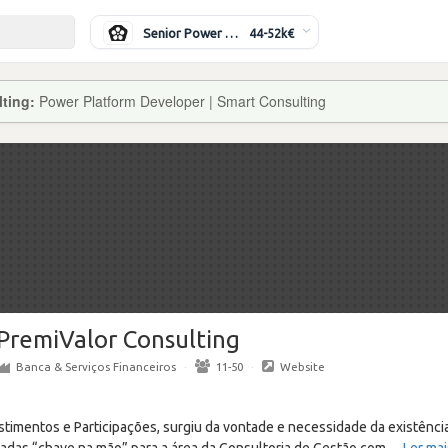
Senior Power Systems Engineer
44-52k€
lting:
Power Platform Developer | Smart Consulting
PremiValor Consulting
Banca & Serviços Financeiros
·
11-50
·
Website
estimentos e Participações, surgiu da vontade e necessidade da existên
adas “chave na mão” para a área da Consultoria de Gestão com
…
Ler mai