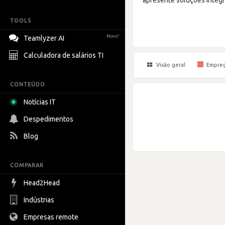
TOOLS
Novo!
Teamlyzer AI
Calculadora de salários TI
Visão geral
Empre
CONTEÚDO
Notícias IT
Despedimentos
Blog
COMPARAR
Head2Head
Indústrias
Empresas remote