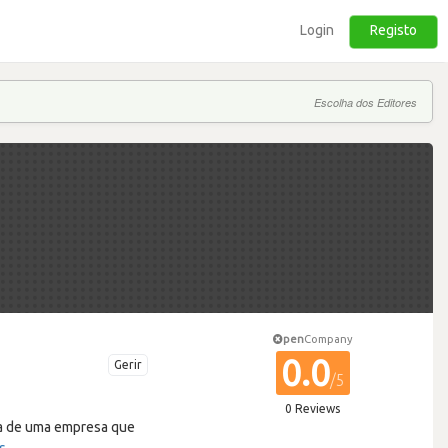
Login
Registo
Escolha dos Editores
pen
Company
0.0
Gerir
/5
0 Reviews
cia de uma empresa que
s