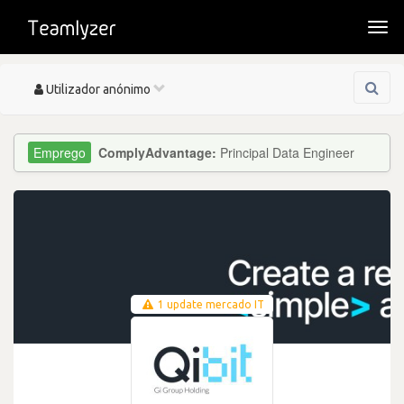
Togg
navi
Toggle
Utilizador anónimo
navigation
ComplyAdvantage:
Principal Data Engineer
1 update mercado IT