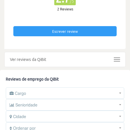
/5
2 Reviews
Escrever review
Ver reviews da QiBit
Toggle
navigat
Reviews de emprego da QiBit
Cargo
Senioridade
Cidade
Ordenar por