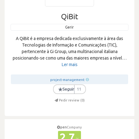
QiBit
Gerir
A QiBit é a empresa dedicada exclusivamente à área das
Tecnologias de Informação e Comunicações (TIC),
pertencente à Gi Group, uma multinacional italiana
posicionando-se como uma das maiores empresas a nível
…
Ler mais
project-management
★
Seguir
11
Pedir review (
0
)
pen
Company
2.7