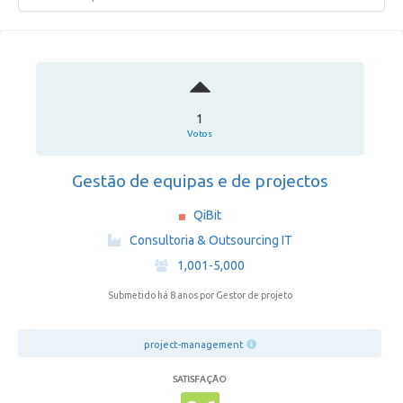
1
Votos
Gestão de equipas e de projectos
QiBit
·
Consultoria & Outsourcing IT
·
1,001-5,000
Submetido há 8 anos
por Gestor de projeto
project-management
SATISFAÇÃO