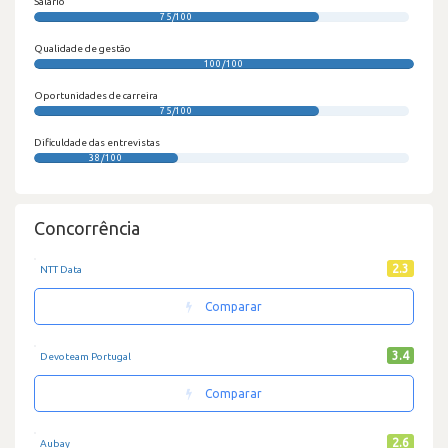
Salário
75/100
Qualidade de gestão
100/100
Oportunidades de carreira
75/100
Dificuldade das entrevistas
38/100
Concorrência
2.3
NTT Data
Comparar
3.4
Devoteam Portugal
Comparar
2.6
Aubay