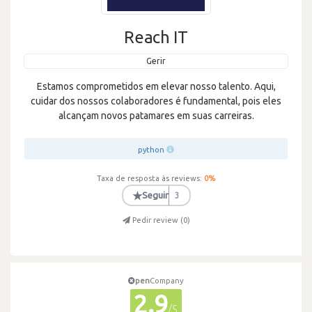
Reach IT
Gerir
Estamos comprometidos em elevar nosso talento. Aqui,
cuidar dos nossos colaboradores é fundamental, pois eles
alcançam novos patamares em suas carreiras.
python
Taxa de resposta às reviews:
0
%
★
Seguir
3
Pedir review (
0
)
pen
Company
2.9
/5