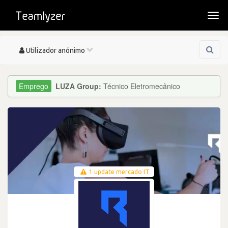
Togg
navi
Toggle
Utilizador anónimo
navigation
LUZA Group:
Técnico Eletromecânico
1 update mercado IT