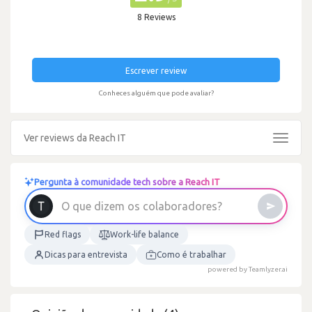
8 Reviews
Escrever review
Conheces alguém que pode avaliar?
Ver reviews da Reach IT
Toggle
navigat
Pergunta à comunidade tech sobre a Reach IT
O
q
u
e
d
i
z
e
m
o
s
c
o
l
a
b
o
r
a
d
o
r
e
s
?
Red flags
Work-life balance
Dicas para entrevista
Como é trabalhar
powered by Teamlyzer.ai