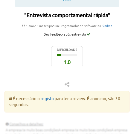
"Entrevista comportamental rápida"
há 1 ano e 5 meses por um Programador de software na
Simbea
Deu feedback após entrevista
DIFICULDADE
1.0
Erro:
É necessário o
registo
para ler a review. É anónimo, são 30
segundos.