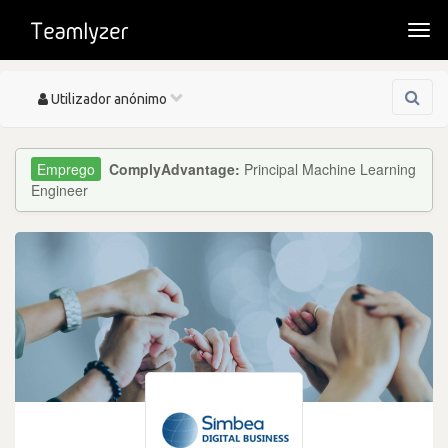
Togg
navi
Toggle
Utilizador anónimo
navigation
ComplyAdvantage:
Principal Machine Learning
Engineer