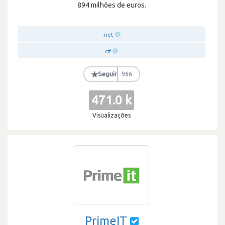
894 milhões de euros.
.net
c#
★
Seguir
966
471.0 k
Visualizações
PrimeIT