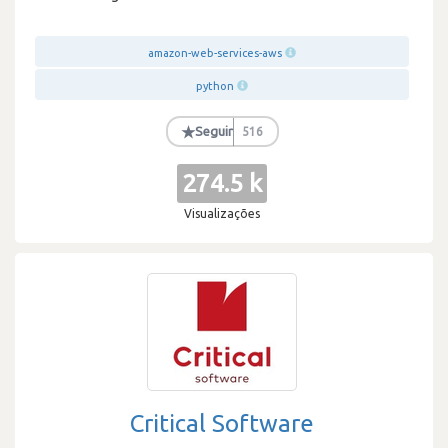
amazon-web-services-aws
python
★
Seguir
516
274.5 k
Visualizações
Critical Software