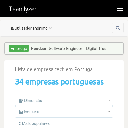
Togg
navi
Toggle
Utilizador anónimo
navigation
Feedzai:
Software Engineer - Digital Trust
Lista de empresa tech em Portugal
34 empresas portuguesas
Dimensão
Indústria
Mais populares