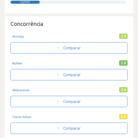
25/100
Concorrência
2.9
Miniclip
Comparar
3.0
BySide
Comparar
2.6
Webcomum
Comparar
2.3
Clever Adver...
Comparar