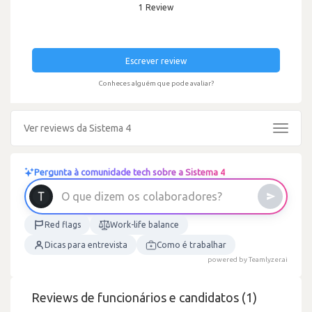
1 Review
Escrever review
Conheces alguém que pode avaliar?
Ver reviews da Sistema 4
Toggle
navigat
Pergunta à comunidade tech sobre a Sistema 4
O
q
u
e
d
i
z
e
m
o
s
c
o
l
a
b
o
r
a
d
o
r
e
s
?
Red flags
Work-life balance
Dicas para entrevista
Como é trabalhar
powered by Teamlyzer.ai
Reviews de funcionários e candidatos (1)