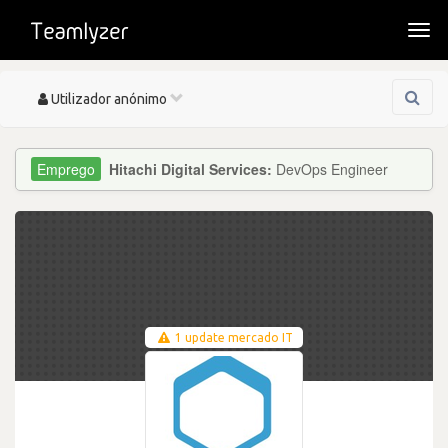
Togg
navi
Toggle
Utilizador anónimo
navigation
Hitachi Digital Services:
DevOps Engineer
1 update mercado IT