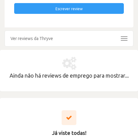
Escrever review
Ver reviews da Thryve
Toggle
navigat
Ainda não há reviews de emprego para mostrar...
Já viste todas!