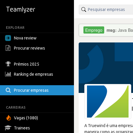
EXPLORAR
msg:
Java Ba
Nova review
Procurar reviews
Prémios 2025
Ranking de empresas
Procurar empresas
CARREIRAS
Vagas (1080)
A Truewind é uma empresa 
Trainees
maneira como as organizaç