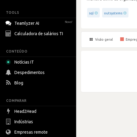
TOOLS
sql
outsystems
Novo!
Teamlyzer AI
Calculadora de salários TI
Visão geral
Empre
CONTEÚDO
Notícias IT
Despedimentos
Blog
COMPARAR
Head2Head
Indústrias
Empresas remote