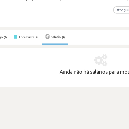
★
Segui
go
Entrevista
Salário
(1)
(0)
(0)
Ainda não há salários para most