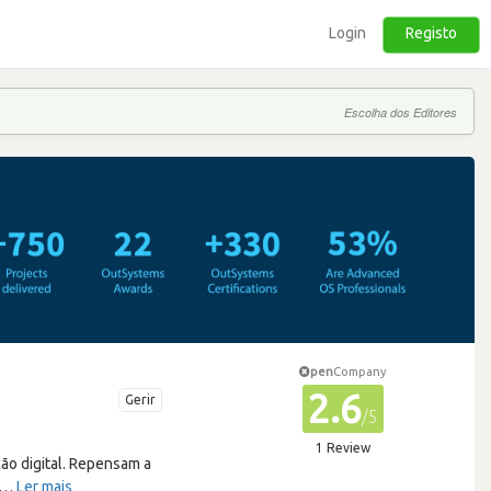
Login
Registo
Escolha dos Editores
pen
Company
2.6
Gerir
/5
1 Review
ão digital. Repensam a
…
Ler mais