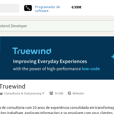
Programador de
6.300€
software
ckend Developer
Truewind
Consultoria & Outsourcing IT
·
51-200
·
Website
de consultoria com 20 anos de experiência consolidada em transformaç
ões trabalham, exploram informações e se envolvem com seus clientes,