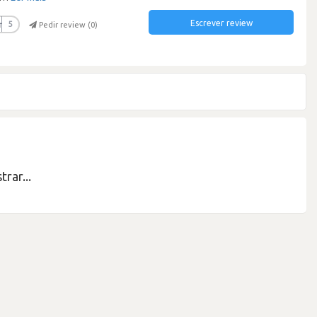
Escrever review
r
5
Pedir review (
0
)
rar...