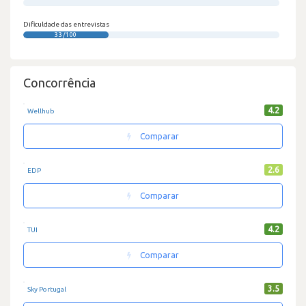
0/100
Dificuldade das entrevistas
33/100
Concorrência
4.2
Wellhub
Comparar
2.6
EDP
Comparar
4.2
TUI
Comparar
3.5
Sky Portugal