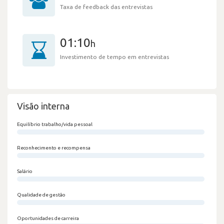
Taxa de feedback das entrevistas
01:10
h
Investimento de tempo em entrevistas
Visão interna
Equilíbrio trabalho/vida pessoal
0/100
Reconhecimento e recompensa
0/100
Salário
0/100
Qualidade de gestão
0/100
Oportunidades de carreira