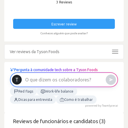
3 Reviews
Escrever review
Conheces alguém que pode avaliar?
Ver reviews da Tyson Foods
Toggle
navigat
Pergunta à comunidade tech sobre a Tyson Foods
O
q
u
e
d
i
z
e
m
o
s
c
o
l
a
b
o
r
a
d
o
r
e
s
?
Red flags
Work-life balance
Dicas para entrevista
Como é trabalhar
powered by Teamlyzer.ai
Reviews de funcionários e candidatos (3)