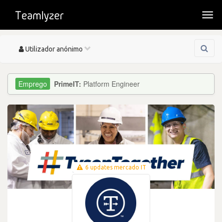
Togg
navi
Toggle
Utilizador anónimo
navigation
PrimeIT:
Platform Engineer
6 updates mercado IT