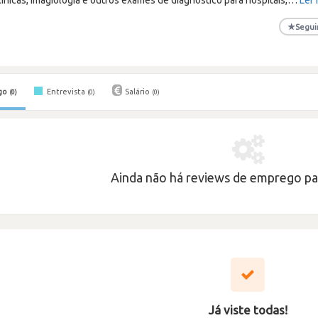
★
Segui
go
Entrevista
Salário
(0)
(0)
(0)
Ainda não há reviews de emprego par
Já viste todas!