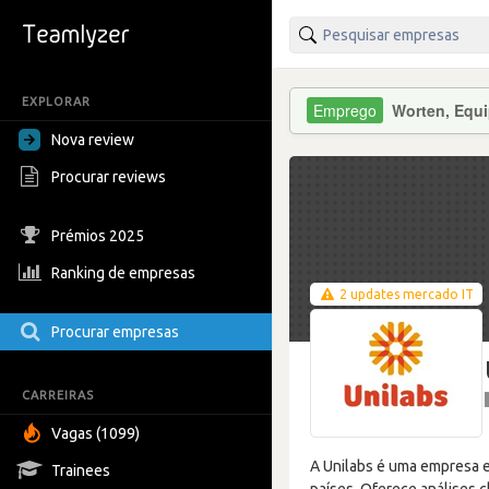
EXPLORAR
Worten, Equi
Nova review
Procurar reviews
Prémios 2025
Ranking de empresas
2 updates mercado IT
Procurar empresas
CARREIRAS
Vagas (1099)
A Unilabs é uma empresa eu
Trainees
países. Oferece análises c