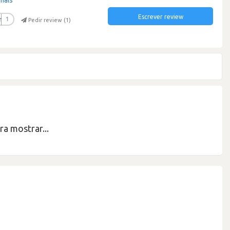
Escrever review
r
1
Pedir review (
1
)
a mostrar...