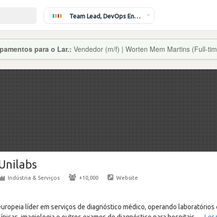
Team Lead, DevOps Engineer
pamentos para o Lar.:
Vendedor (m/f) | Worten Mem Martins (Full-tim
Unilabs
Indústria & Serviços
·
+10,000
·
Website
ropeia líder em serviços de diagnóstico médico, operando laboratórios c
línicas, imagiologia e outros exames de diagnóstico para hospitais,
…
Ler 