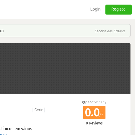
Login
Registo
e)
Escolha dos Editores
pen
Company
0.0
Gerir
/5
0 Reviews
línicos em vários
mais