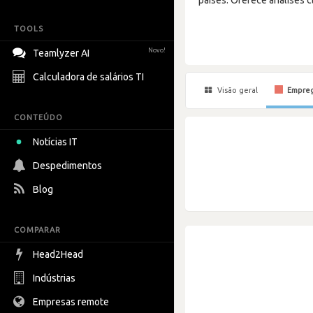
TOOLS
Novo!
Teamlyzer AI
Calculadora de salários TI
Visão geral
Empre
CONTEÚDO
Notícias IT
Despedimentos
Blog
COMPARAR
Head2Head
Indústrias
Empresas remote