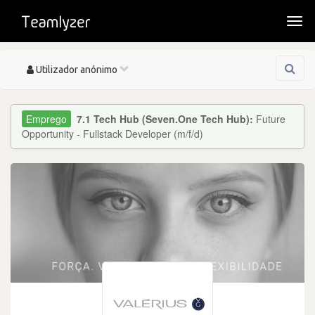
Togg
navi
Toggle
Utilizador anónimo
navigation
7.1 Tech Hub (Seven.One Tech Hub):
Future
Opportunity - Fullstack Developer (m/f/d)