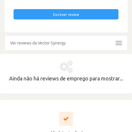
Escrever review
Ver reviews da Vector Synergy
Toggle
navigat
Ainda não há reviews de emprego para mostrar...