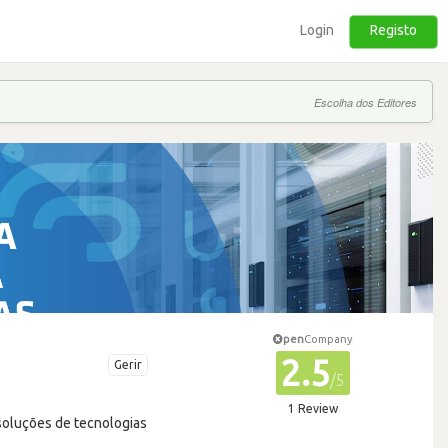
Login
Registo
Escolha dos Editores
pen
Company
2.5
Gerir
/5
1 Review
soluções de tecnologias