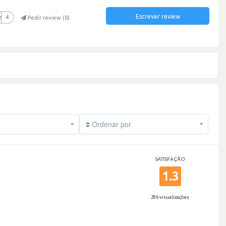
Escrever review
r
4
Pedir review (
0
)
Ordenar por
SATISFAÇÃO
1.3
296 visualizações