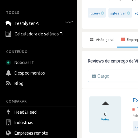
TOOLS
+
jquery
sql-server
Novo!
Teamlyzer AI
Calculadora de salários TI
Visão geral
Empre
CONTEÚDO
Reviews de emprego da V
Notícias IT
Despedimentos
Cargo
Blog
Ex
COMPARAR
Head2Head
0
Sub
Votos
Indústrias
a
Empresas remote