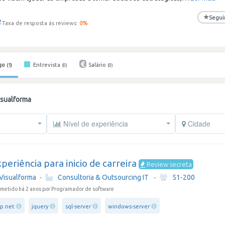
★
Segui
2
Taxa de resposta às reviews:
0
%
go
Entrevista
Salário
(1)
(0)
(0)
isualforma
Nível de experiência
Cidade
periência para inicio de carreira
Review secreta
Visualforma
·
Consultoria & Outsourcing IT
·
51-200
metido há 2 anos
por Programador de software
sp.net
jquery
sql-server
windows-server