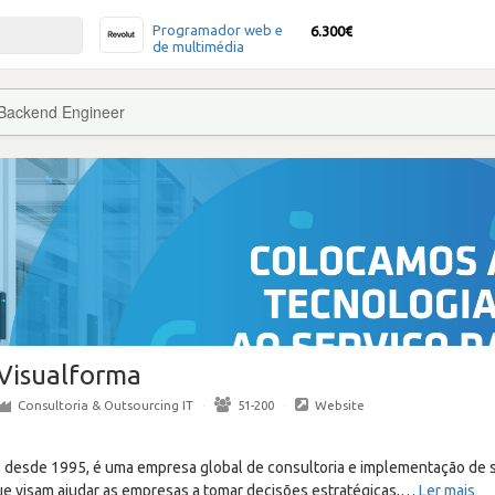
Programador web e
6.300€
de multimédia
Backend Engineer
Visualforma
Consultoria & Outsourcing IT
·
51-200
·
Website
 desde 1995, é uma empresa global de consultoria e implementação de 
ue visam ajudar as empresas a tomar decisões estratégicas,
…
Ler mais