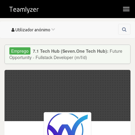
Togg
navi
Toggle
Utilizador anónimo
navigation
7.1 Tech Hub (Seven.One Tech Hub):
Future
Opportunity - Fullstack Developer (m/f/d)