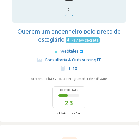
2
Votos
Querem um engenheiro pelo preço de
estagiário
Review secreta
Webtales
·
Consultoria & Outsourcing IT
·
1-10
Submetido há 3 anos
por Programador de software
DIFICULDADE
2.3
483 visualizações