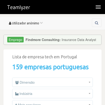
Togg
navi
Toggle
Utilizador anónimo
navigation
Findmore Consulting:
Insurance Data Analyst
Lista de empresa tech em Portugal
159 empresas portuguesas
Dimensão
Indústria
Mais populares