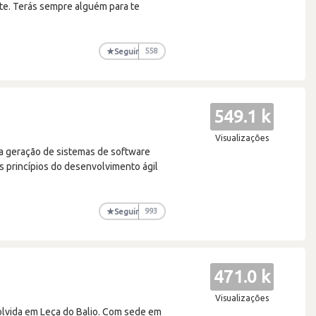
tte. Terás sempre alguém para te
★
Seguir
558
549.1 k
Visualizações
ma geração de sistemas de software
 princípios do desenvolvimento ágil
★
Seguir
993
471.0 k
Visualizações
lvida em Leça do Balio. Com sede em