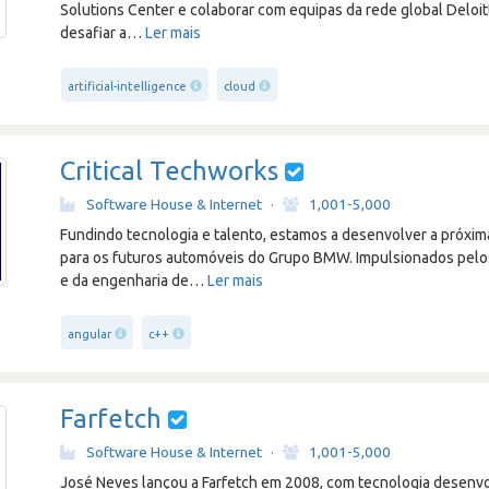
Solutions Center e colaborar com equipas da rede global Deloi
desafiar a
…
Ler mais
artificial-intelligence
cloud
Critical Techworks
Software House & Internet
·
1,001-5,000
Fundindo tecnologia e talento, estamos a desenvolver a próxi
para os futuros automóveis do Grupo BMW. Impulsionados pelos
e da engenharia de
…
Ler mais
angular
c++
Farfetch
Software House & Internet
·
1,001-5,000
José Neves lançou a Farfetch em 2008, com tecnologia desenvo