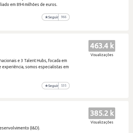
aliado em 894 milhões de euros.
★
Seguir
966
463.4 k
Visualizações
nacionais e 3 Talent Hubs, focada em
e experiência, somos especialistas em
★
Seguir
535
385.2 k
Visualizações
esenvolvimento (I&D).