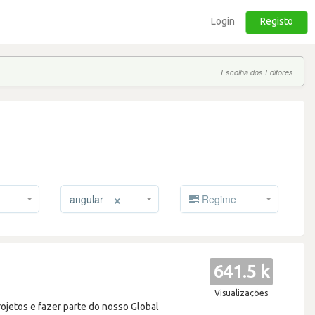
Login
Registo
Escolha dos Editores
×
angular
Regime
641.5 k
Visualizações
rojetos e fazer parte do nosso Global