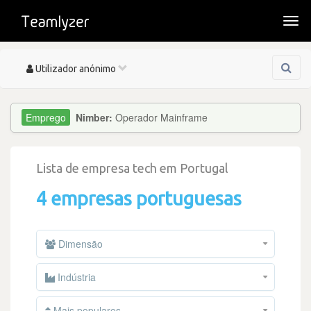
Togg
navi
Toggle
Utilizador anónimo
navigation
Nimber:
Operador Mainframe
Lista de empresa tech em Portugal
4 empresas portuguesas
Dimensão
Indústria
Mais populares