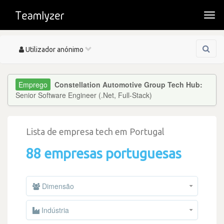
Togg
navi
Toggle
Utilizador anónimo
navigation
Constellation Automotive Group Tech Hub:
Senior Software Engineer (.Net, Full-Stack)
Lista de empresa tech em Portugal
88 empresas portuguesas
Dimensão
Indústria