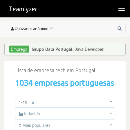
Togg
navi
Toggle
Utilizador anónimo
navigation
Grupo Data Portugal:
Java Developer
Lista de empresa tech em Portugal
1034 empresas portuguesas
×
1-10
Indústria
Mais populares