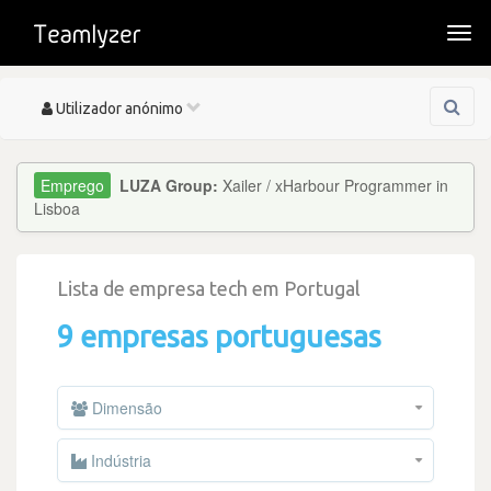
Togg
navi
Toggle
Utilizador anónimo
navigation
LUZA Group:
Xailer / xHarbour Programmer in
Lisboa
Lista de empresa tech em Portugal
9 empresas portuguesas
Dimensão
Indústria