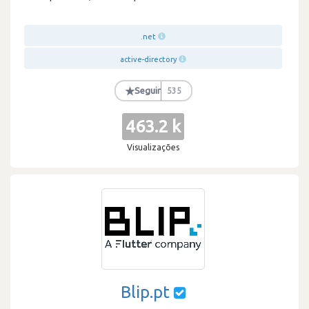
.net
active-directory
★
Seguir
535
463.2 k
Visualizações
Blip.pt