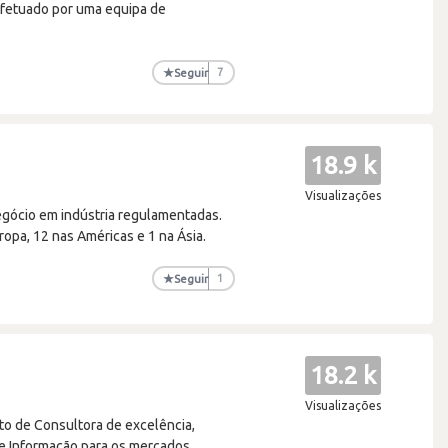
 efetuado por uma equipa de
★
Seguir
7
18.9 k
Visualizações
egócio em indústria regulamentadas.
ropa, 12 nas Américas e 1 na Ásia.
★
Seguir
1
18.2 k
Visualizações
o de Consultora de excelência,
de Informação para os mercados