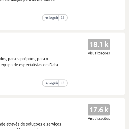
★
Seguir
26
18.1 k
Visualizações
os, para si próprios, para o
 equipa de especialistas em Data
★
Seguir
12
17.6 k
Visualizações
ade através de soluções e serviços