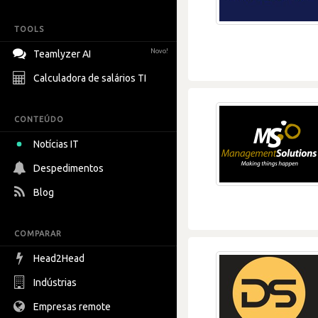
TOOLS
Novo!
Teamlyzer AI
Calculadora de salários TI
CONTEÚDO
Notícias IT
Despedimentos
Blog
COMPARAR
Head2Head
Indústrias
Empresas remote