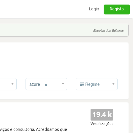
Login
Registo
Escolha dos Editores
×
azure
Regime
19.4 k
Visualizações
iços e consultoria. Acreditamos que