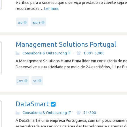
é crítico para o sucesso que o serviço prestado ao cliente seja
reconhecidas
…
Ler mais
sap
azure
Management Solutions Portugal
Consultoria & Outsourcing IT
·
1,001-5,000
A Management Solutions é uma firma líder em consultoria de n
Desenvolve a sua atividade por meio de 24 escritórios, 11 na Eu
java
sql
DataSmart
Consultoria & Outsourcing IT
·
51-200
A DataSmart é uma empresa Portuguesa, com um posicionament
especializada em serviços na área das tecnologias e sistemas 