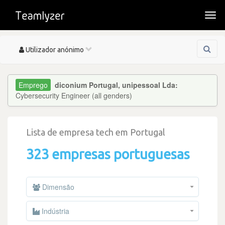
Togg
navi
Toggle
Utilizador anónimo
navigation
diconium Portugal, unipessoal Lda:
Cybersecurity Engineer (all genders)
Lista de empresa tech em Portugal
323 empresas portuguesas
Dimensão
Indústria