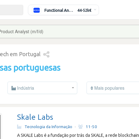
Functional Analyst (Banking)
44-52k€
Product Analyst (m/f/d)
tech em Portugal
sas portuguesas
Indústria
Mais populares
Skale Labs
Tecnologia da Informação
·
11-50
A SKALE Labs é a fundação por trás da SKALE, a rede blockchain 