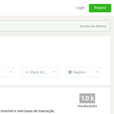
Login
Registo
Escolha dos Editores
Stack tecnológico
Regime
1.0 k
Visualizações
invisível e sem taxas de transação,