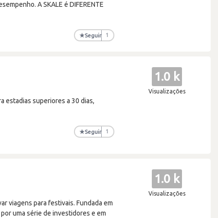
to desempenho. A SKALE é DIFERENTE
★
Seguir
1
1.0 k
Visualizações
 estadias superiores a 30 dias,
★
Seguir
1
1.0 k
Visualizações
var viagens para festivais. Fundada em
por uma série de investidores e em