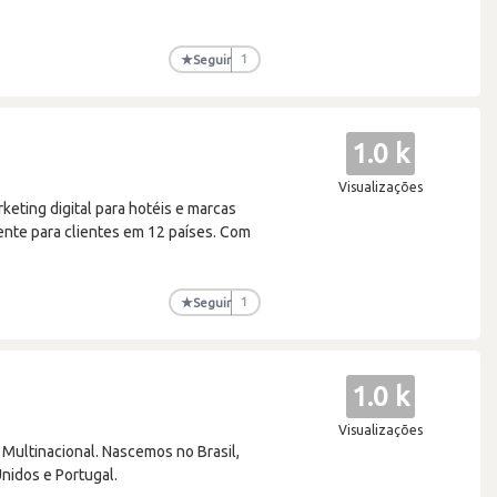
★
Seguir
1
1.0 k
Visualizações
eting digital para hotéis e marcas
ente para clientes em 12 países. Com
★
Seguir
1
1.0 k
Visualizações
Multinacional. Nascemos no Brasil,
nidos e Portugal.