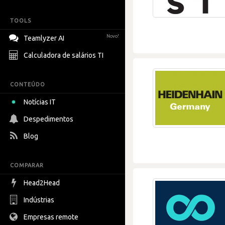
TOOLS
Novo!
Teamlyzer AI
Calculadora de salários TI
CONTEÚDO
Notícias IT
Despedimentos
Blog
COMPARAR
Head2Head
Indústrias
Empresas remote