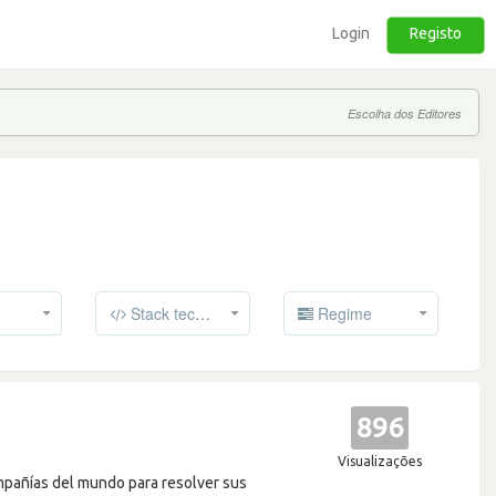
Login
Registo
Escolha dos Editores
Stack tecnológico
Regime
896
Visualizações
mpañías del mundo para resolver sus