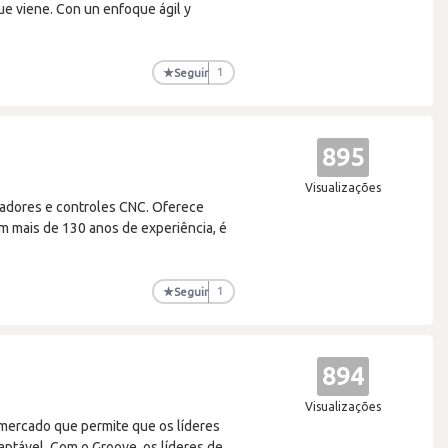
ue viene. Con un enfoque ágil y
★
Seguir
1
895
Visualizações
adores e controles CNC. Oferece
m mais de 130 anos de experiência, é
★
Seguir
1
894
Visualizações
mercado que permite que os líderes
aptável. Com o Groove, os líderes de