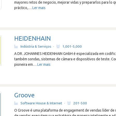
mayores retos de negocio, mejorar vidas y prepararlos para lo q
práctico,
…
Ler mais
HEIDENHAIN
Indústria & Serviços
·
1,001-5,000
A DR. JOHANNES HEIDENHAIN GmbH é especializada em codific
também sondas, sistemas de câmara e dispositivos de teste. Co
pioneira em
…
Ler mais
Groove
Software House & Internet
·
201-500
O Groove é uma plataforma de engagement de vendas líder de 
de vendas executem sua estratégia de maneira inteligente e ad