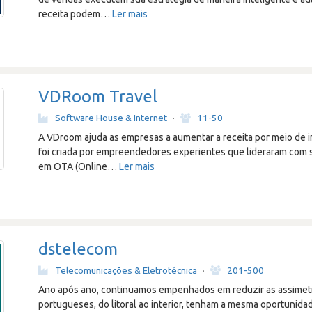
receita podem
…
Ler mais
VDRoom Travel
Software House & Internet
·
11-50
A VDroom ajuda as empresas a aumentar a receita por meio de 
foi criada por empreendedores experientes que lideraram com 
em OTA (Online
…
Ler mais
dstelecom
Telecomunicações & Eletrotécnica
·
201-500
Ano após ano, continuamos empenhados em reduzir as assimetri
portugueses, do litoral ao interior, tenham a mesma oportunidad